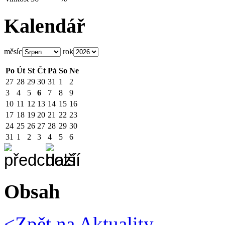
Kalendář
měsíc
rok
Po
Út
St
Čt
Pá
So
Ne
27
28
29
30
31
1
2
3
4
5
6
7
8
9
10
11
12
13
14
15
16
17
18
19
20
21
22
23
24
25
26
27
28
29
30
31
1
2
3
4
5
6
Obsah
<Zpět na
Aktuality