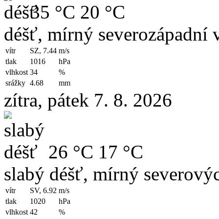
35 °C
20 °C
déšť, mírný severozápadní v
vítr
SZ, 7.44
m/s
tlak
1016
hPa
vlhkost
34
%
srážky
4.68
mm
zítra, pátek 7. 8. 2026
26 °C
17 °C
slabý déšť, mírný severovýc
vítr
SV, 6.92
m/s
tlak
1020
hPa
vlhkost
42
%