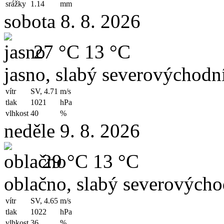
srážky
1.14
mm
sobota 8. 8. 2026
27 °C
13 °C
jasno, slabý severovýchodní
vítr
SV, 4.71
m/s
tlak
1021
hPa
vlhkost
40
%
neděle 9. 8. 2026
29 °C
13 °C
oblačno, slabý severovýchod
vítr
SV, 4.65
m/s
tlak
1022
hPa
vlhkost
36
%