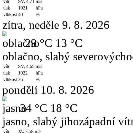
vítr
SV, 4.71
m/s
tlak
1021
hPa
vlhkost
40
%
zítra, neděle 9. 8. 2026
29 °C
13 °C
oblačno, slabý severovýchod
vítr
SV, 4.65
m/s
tlak
1022
hPa
vlhkost
36
%
pondělí 10. 8. 2026
34 °C
18 °C
jasno, slabý jihozápadní vít
vítr
JZ, 3.58
m/s