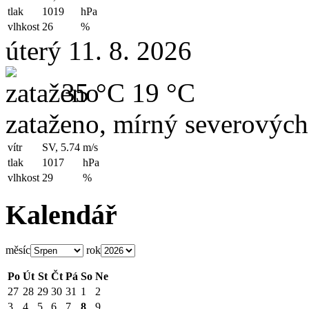
tlak
1019
hPa
vlhkost
26
%
úterý 11. 8. 2026
35 °C
19 °C
zataženo, mírný severových
vítr
SV, 5.74
m/s
tlak
1017
hPa
vlhkost
29
%
Kalendář
měsíc
rok
Po
Út
St
Čt
Pá
So
Ne
27
28
29
30
31
1
2
3
4
5
6
7
8
9