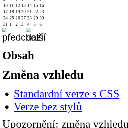
10
11
12
13
14
15
16
17
18
19
20
21
22
23
24
25
26
27
28
29
30
31
1
2
3
4
5
6
Obsah
Změna vzhledu
Standardní verze s CSS
Verze bez stylů
Upozornění: změna vzhledu