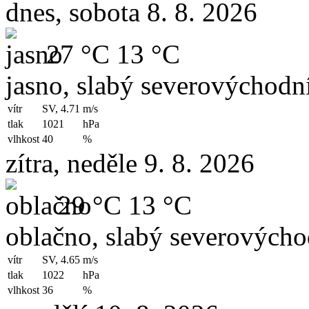
dnes, sobota 8. 8. 2026
27 °C
13 °C
jasno, slabý severovýchodní
vítr
SV, 4.71
m/s
tlak
1021
hPa
vlhkost
40
%
zítra, neděle 9. 8. 2026
29 °C
13 °C
oblačno, slabý severovýchod
vítr
SV, 4.65
m/s
tlak
1022
hPa
vlhkost
36
%