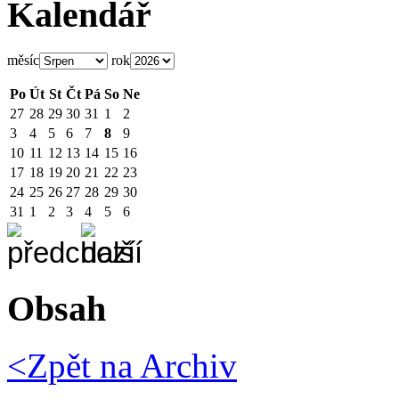
Kalendář
měsíc
rok
Po
Út
St
Čt
Pá
So
Ne
27
28
29
30
31
1
2
3
4
5
6
7
8
9
10
11
12
13
14
15
16
17
18
19
20
21
22
23
24
25
26
27
28
29
30
31
1
2
3
4
5
6
Obsah
<Zpět na
Archiv