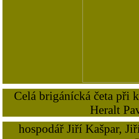
Celá brigánícká četa při 
Heralt Pav
hospodář Jiří Kašpar, J