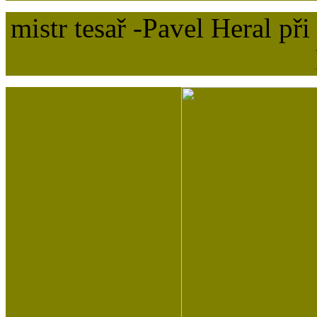
mistr tesař -Pavel Heral př