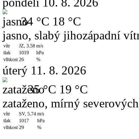
pondělí 10. 8. 2026
34 °C
18 °C
jasno, slabý jihozápadní vít
vítr
JZ, 3.58
m/s
tlak
1019
hPa
vlhkost
26
%
úterý 11. 8. 2026
35 °C
19 °C
zataženo, mírný severových
vítr
SV, 5.74
m/s
tlak
1017
hPa
vlhkost
29
%