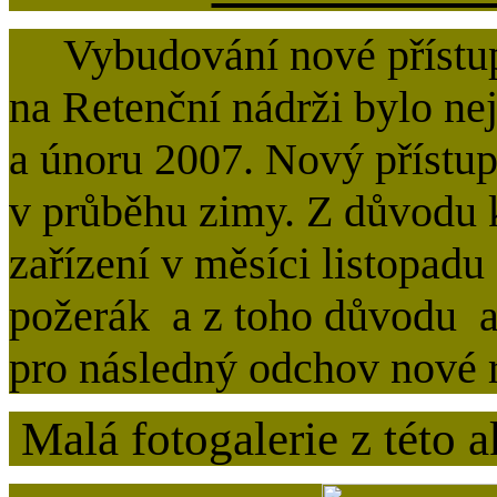
Vybudování nové přístup
na Retenční nádrži bylo nej
a únoru 2007. Nový přístu
v průběhu zimy. Z důvodu 
zařízení v měsíci listopad
požerák a z toho důvodu an
pro následný odchov nové r
Malá fotogalerie z této a