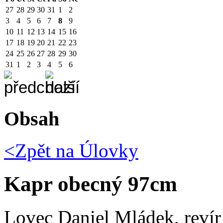
27
28
29
30
31
1
2
3
4
5
6
7
8
9
10
11
12
13
14
15
16
17
18
19
20
21
22
23
24
25
26
27
28
29
30
31
1
2
3
4
5
6
Obsah
<Zpět na
Úlovky
Kapr obecný 97cm
Lovec Daniel Mládek, revír