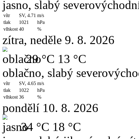
jasno, slabý severovýchodní
vítr
SV, 4.71
m/s
tlak
1021
hPa
vlhkost
40
%
zítra, neděle 9. 8. 2026
29 °C
13 °C
oblačno, slabý severovýchod
vítr
SV, 4.65
m/s
tlak
1022
hPa
vlhkost
36
%
pondělí 10. 8. 2026
34 °C
18 °C