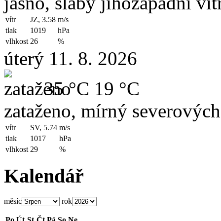
jasno, slabý jihozápadní vít
vítr
JZ, 3.58
m/s
tlak
1019
hPa
vlhkost
26
%
úterý 11. 8. 2026
35 °C
19 °C
zataženo, mírný severových
vítr
SV, 5.74
m/s
tlak
1017
hPa
vlhkost
29
%
Kalendář
měsíc
rok
Po
Út
St
Čt
Pá
So
Ne